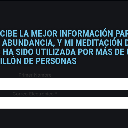
ECIBE LA MEJOR INFORMACIÓN PA
 ABUNDANCIA, Y MI MEDITACIÓN 
HA SIDO UTILIZADA POR MÁS DE
ILLÓN DE PERSONAS
Primer Nombre
Correo Electrónico
*