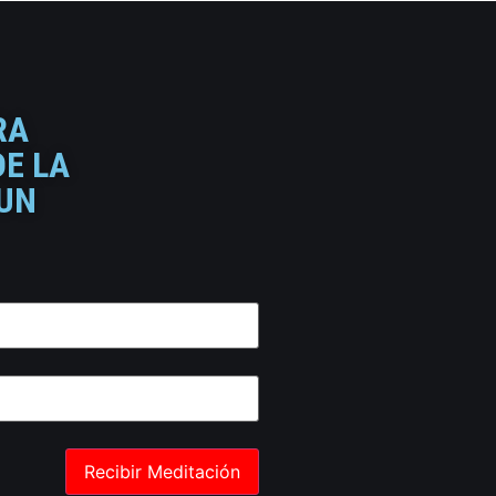
RA
DE LA
 UN