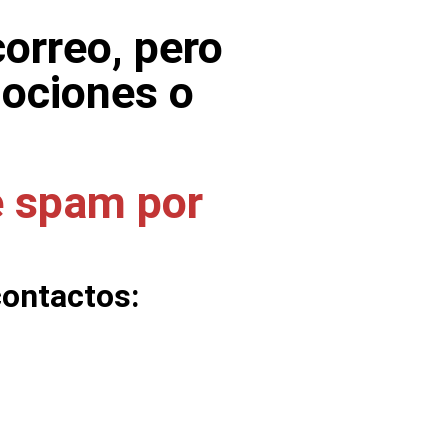
correo, pero
mociones o
e spam por
contactos: