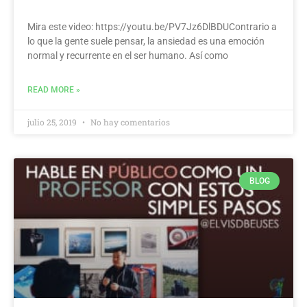
Mira este video: https://youtu.be/PV7Jz6DlBDUContrario a
lo que la gente suele pensar, la ansiedad es una emoción
normal y recurrente en el ser humano. Así como
READ MORE »
julio 25, 2019
No hay comentarios
BLOG