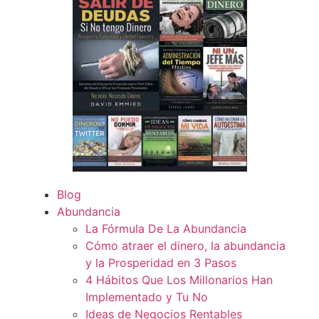
Blog
Abundancia
La Fórmula De La Abundancia
Cómo atraer el dinero, la abundancia
y la Prosperidad en 3 Pasos
4 Hábitos Que Los Millonarios Han
Implementado y Tu No
Ideas de Negocios Rentables