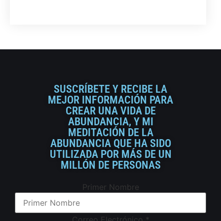
SUSCRÍBETE Y RECIBE LA
MEJOR INFORMACIÓN PARA
CREAR UNA VIDA DE
ABUNDANCIA, Y MI
MEDITACIÓN DE LA
ABUNDANCIA QUE HA SIDO
UTILIZADA POR MÁS DE UN
MILLÓN DE PERSONAS
Primer Nombre
Correo Electrónico
*