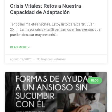
Crisis Vitales: Retos a Nuestra
Capacidad de Adaptación
Tengo las maletas hechas. Estoy listo para partir. Juan
XXIII La mayor crisis vital Si pensamos en los eventos que
pueden desatar mayores crisis
READ MORE »
agosto 12, 2020
No hay comentarios
BLOG