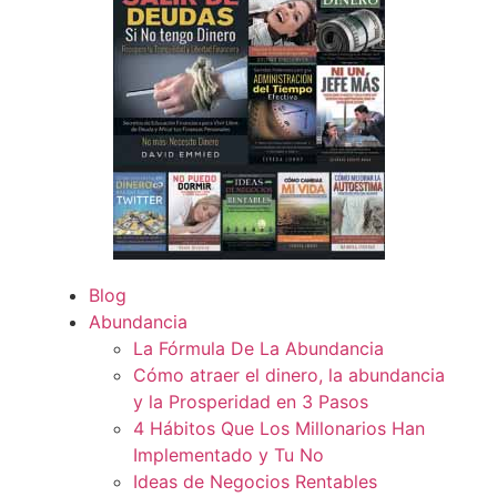
Blog
Abundancia
La Fórmula De La Abundancia
Cómo atraer el dinero, la abundancia
y la Prosperidad en 3 Pasos
4 Hábitos Que Los Millonarios Han
Implementado y Tu No
Ideas de Negocios Rentables