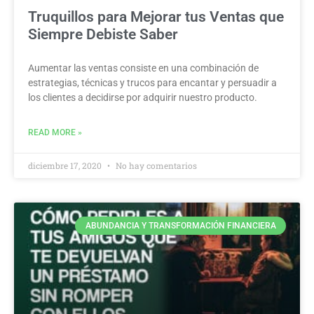
Truquillos para Mejorar tus Ventas que
Siempre Debiste Saber
Aumentar las ventas consiste en una combinación de
estrategias, técnicas y trucos para encantar y persuadir a
los clientes a decidirse por adquirir nuestro producto.
READ MORE »
diciembre 17, 2020
No hay comentarios
ABUNDANCIA Y TRANSFORMACIÓN FINANCIERA