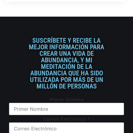
SUSCRÍBETE Y RECIBE LA
MEJOR INFORMACIÓN PARA
CREAR UNA VIDA DE
ABUNDANCIA, Y MI
MEDITACIÓN DE LA
ABUNDANCIA QUE HA SIDO
UTILIZADA POR MÁS DE UN
MILLÓN DE PERSONAS
Primer Nombre
Correo Electrónico
*