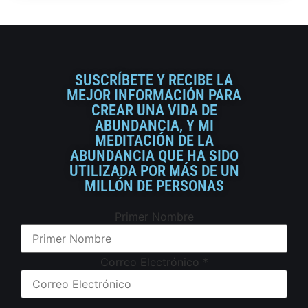
SUSCRÍBETE Y RECIBE LA
MEJOR INFORMACIÓN PARA
CREAR UNA VIDA DE
ABUNDANCIA, Y MI
MEDITACIÓN DE LA
ABUNDANCIA QUE HA SIDO
UTILIZADA POR MÁS DE UN
MILLÓN DE PERSONAS
Primer Nombre
Correo Electrónico
*