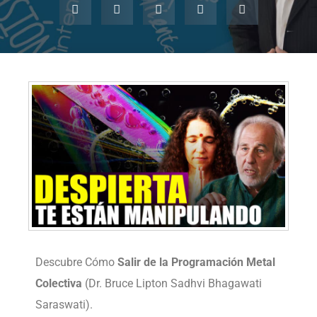
Descubre Cómo
Salir de la Programación Metal
Colectiva
(Dr. Bruce Lipton Sadhvi Bhagawati
Saraswati).