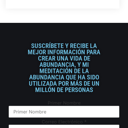
SUSCRÍBETE Y RECIBE LA
MEJOR INFORMACIÓN PARA
CREAR UNA VIDA DE
ABUNDANCIA, Y MI
MEDITACIÓN DE LA
ABUNDANCIA QUE HA SIDO
UTILIZADA POR MÁS DE UN
MILLÓN DE PERSONAS
Primer Nombre
Correo Electrónico
*