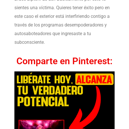
sientes una víctima. Quieres tener éxito pero en
este caso el exterior está interfiriendo contigo a
través de los programas desempoderadores y
autosaboteadores que ingresaste a tu
subconsciente.
Comparte en Pinterest: