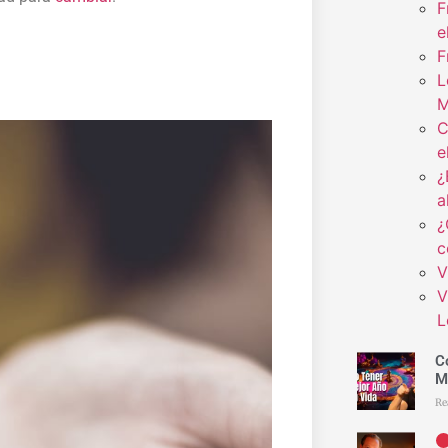
F
e
F
L
M
C
e
¿
a
¿
c
V
V
L
C
M
Re