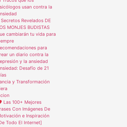
1 Trucos que los
sicólogos usan contra la
nsiedad
 Secretos Revelados DE
OS MONJES BUDISTAS
ue cambiarán tu vida para
iempre
ecomendaciones para
rear un diario contra la
epresión y la ansiedad
nsiedad: Desafío de 21
ías
ncia y Transformación
iera
cion
Las 100+ Mejores
rases Con Imágenes De
otivación e Inspiración
De Todo El Internet]