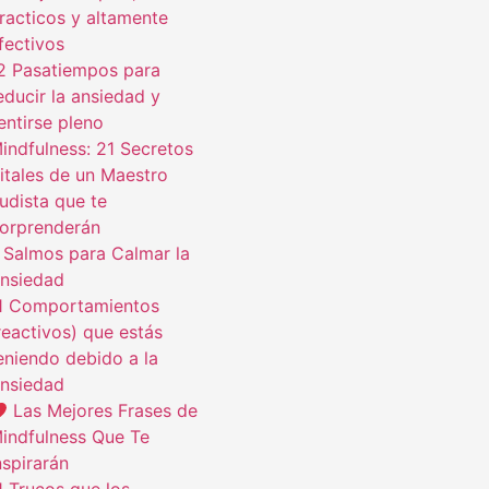
racticos y altamente
fectivos
2 Pasatiempos para
educir la ansiedad y
entirse pleno
indfulness: 21 Secretos
itales de un Maestro
udista que te
orprenderán
 Salmos para Calmar la
nsiedad
1 Comportamientos
reactivos) que estás
eniendo debido a la
nsiedad
Las Mejores Frases de
indfulness Que Te
nspirarán