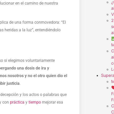
¿
ucionar en el camino de nuestra
a
V
2
explica de una forma conmovedora: “El
s
s heridas a la luz”, entendiéndolo
a
M
C
a
uso si elegimos voluntariamente
c
ergando una dosis de ira y
L
Supera
os nosotros y no el otro quien dio el
M
ir justicia
.
F
la decepción y los actos o palabras que
F
y con
práctica
y
tiempo
mejorar esa
C
C