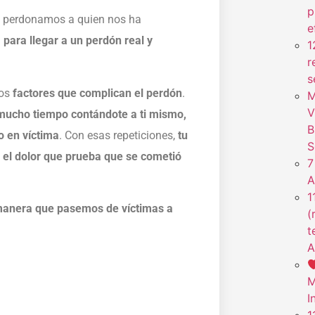
p
 y perdonamos a quien nos ha
e
 para llegar a un perdón real y
1
r
s
los
factores que complican el perdón
.
M
V
mucho tiempo contándote a ti mismo,
B
o en víctima
. Con esas repeticiones,
tu
S
vo el dolor que prueba que se cometió
7
A
1
manera que pasemos de víctimas a
(
t
A
M
I