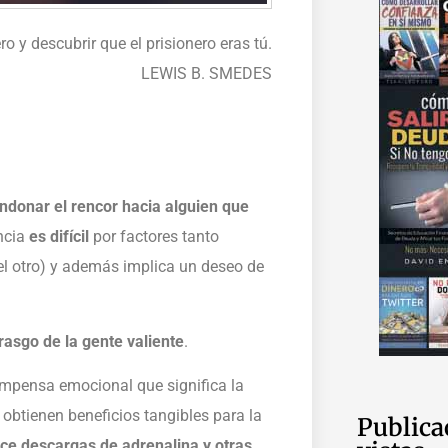
ro y descubrir que el prisionero eras tú.
LEWIS B. SMEDES
andonar el rencor hacia alguien que
uncia
es difícil
por factores tanto
el otro) y además implica un deseo de
rasgo de la gente valiente
.
ompensa emocional que significa la
 obtienen beneficios tangibles para la
Publica
ce descargas de adrenalina y otras