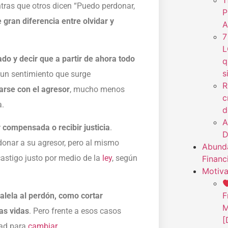
1
tras que otros dicen “Puedo perdonar,
P
e gran diferencia entre olvidar y
A
7
L
do y decir que a partir de ahora todo
q
s
 un sentimiento que surge
R
iarse con el agresor
, mucho menos
c
a.
d
A
 compensada o recibir justicia
.
D
donar a su agresor, pero al mismo
Abunda
castigo justo por medio de la
ley
, según
Financ
Motiva
F
lela al perdón, como cortar
M
as vidas
. Pero frente a esos casos
[
tad para
cambiar
.