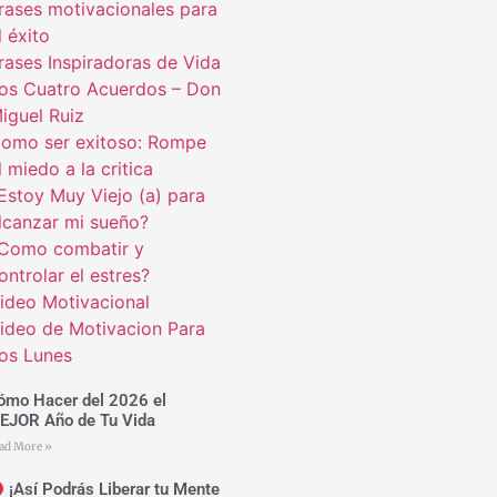
rases motivacionales para
l éxito
rases Inspiradoras de Vida
os Cuatro Acuerdos – Don
iguel Ruiz
omo ser exitoso: Rompe
l miedo a la critica
Estoy Muy Viejo (a) para
lcanzar mi sueño?
Como combatir y
ontrolar el estres?
ideo Motivacional
ideo de Motivacion Para
os Lunes
ómo Hacer del 2026 el
EJOR Año de Tu Vida
ad More »
¡Así Podrás Liberar tu Mente