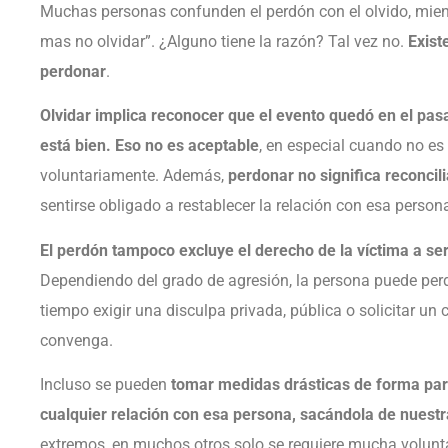
Muchas personas confunden el perdón con el olvido, mien
mas no olvidar”. ¿Alguno tiene la razón? Tal vez no.
Exist
perdonar
.
Olvidar implica reconocer que el evento quedó en el pasa
está bien. Eso no es aceptable
, en especial cuando no es
voluntariamente. Además,
perdonar no significa reconcil
sentirse obligado a restablecer la relación con esa person
El perdón tampoco excluye el derecho de la víctima a ser
Dependiendo del grado de agresión, la persona puede per
tiempo exigir una disculpa privada, pública o solicitar un 
convenga.
Incluso se pueden
tomar medidas drásticas de forma para
cualquier relación con esa persona, sacándola de nuestr
extremos, en muchos otros solo se requiere mucha volun