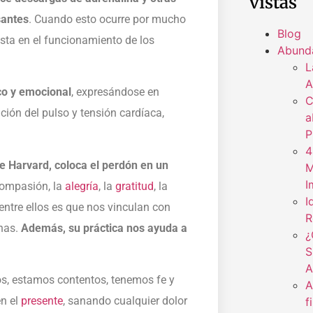
vistas
santes
. Cuando esto ocurre por mucho
Blog
sta en el funcionamiento de los
Abund
L
A
co y emocional
, expresándose en
C
ción del pulso y tensión cardíaca,
a
P
4
de Harvard, coloca el perdón en un
M
I
 compasión, la
alegría
, la
gratitud
, la
I
entre ellos es que nos vinculan con
R
nas.
Además, su práctica nos ayuda a
¿
S
A
 estamos contentos, tenemos fe y
A
n el
presente
, sanando cualquier dolor
f