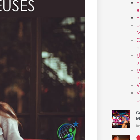
F
e
F
L
M
C
e
¿
a
¿
c
V
V
L
C
M
Re