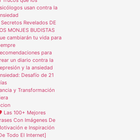
1 Trucos que los
sicólogos usan contra la
nsiedad
 Secretos Revelados DE
OS MONJES BUDISTAS
ue cambiarán tu vida para
iempre
ecomendaciones para
rear un diario contra la
epresión y la ansiedad
nsiedad: Desafío de 21
ías
ncia y Transformación
iera
cion
Las 100+ Mejores
rases Con Imágenes De
otivación e Inspiración
De Todo El Internet]