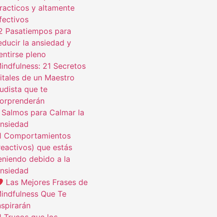
racticos y altamente
fectivos
2 Pasatiempos para
educir la ansiedad y
entirse pleno
indfulness: 21 Secretos
itales de un Maestro
udista que te
orprenderán
 Salmos para Calmar la
nsiedad
1 Comportamientos
reactivos) que estás
eniendo debido a la
nsiedad
Las Mejores Frases de
indfulness Que Te
nspirarán