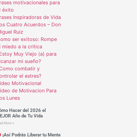
rases motivacionales para
l éxito
rases Inspiradoras de Vida
os Cuatro Acuerdos – Don
iguel Ruiz
omo ser exitoso: Rompe
l miedo a la critica
Estoy Muy Viejo (a) para
lcanzar mi sueño?
Como combatir y
ontrolar el estres?
ideo Motivacional
ideo de Motivacion Para
os Lunes
ómo Hacer del 2026 el
EJOR Año de Tu Vida
ad More »
¡Así Podrás Liberar tu Mente