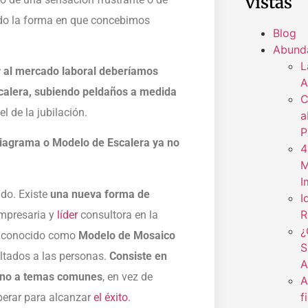
vistas
ado la forma en que concebimos
Blog
Abund
L
 al mercado laboral deberíamos
A
scalera, subiendo peldaños a medida
C
el de la jubilación.
a
P
diagrama o Modelo de Escalera ya no
4
M
I
do. Existe
una nueva forma de
I
R
empresaria y
líder
consultora en la
¿
ma conocido como
Modelo de Mosaico
S
ultados a las personas.
Consiste en
A
torno a temas comunes
, en vez de
A
f
erar para alcanzar
el éxito
.