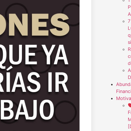
1
P
A
7
L
q
s
R
c
d
A
D
Abunda
Financ
Motiva
F
M
[