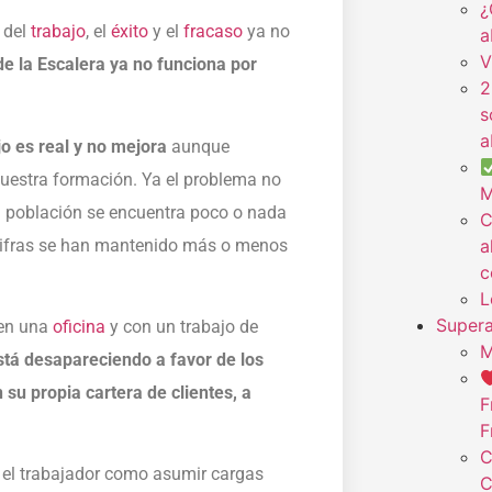
¿
 del
trabajo
, el
éxito
y el
fracaso
ya no
a
V
e la Escalera ya no funciona por
2
s
a
jo es real y no mejora
aunque
uestra formación. Ya el problema no
M
la población se encuentra poco o nada
C
ifras se han mantenido más o menos
a
c
L
Supera
 en una
oficina
y con un trabajo de
M
stá desapareciendo a favor de los
su propia cartera de clientes, a
F
F
C
a el trabajador como asumir cargas
C