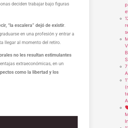
nas deciden trabajar bajo figuras
p
e
1
r
r, “la escalera” dejó de existir
.
s
raduarse en una profesión y entrar a
M
 llegar al momento del retiro.
V
B
borales no les resultan estimulantes
S
ventajas extraeconómicas, en un
7
pectos como la libertad y los
A
1
(
t
A
M
I